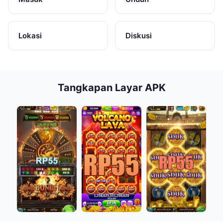
Lokasi
Diskusi
Tangkapan Layar APK