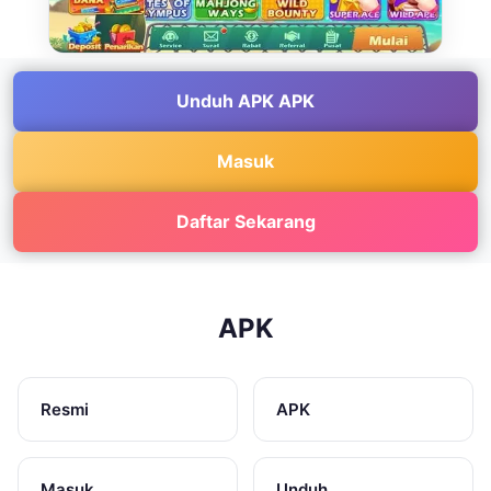
Unduh APK APK
Masuk
Daftar Sekarang
APK
Resmi
APK
Masuk
Unduh